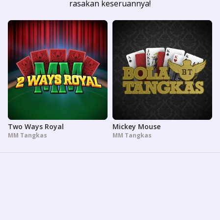
rasakan keseruannya!
Two Ways Royal
Mickey Mouse
MM Tangkas
MM Tangkas